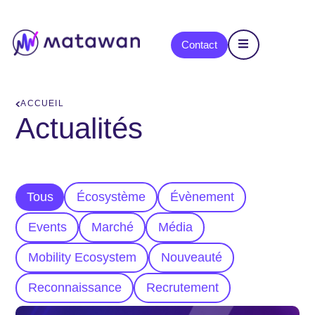
content
Contact
ACCUEIL
Actualités
Tous
Écosystème
Évènement
Events
Marché
Média
Mobility Ecosystem
Nouveauté
Reconnaissance
Recrutement