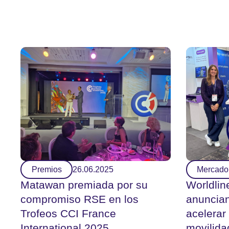
Premios
26.06.2025
Mercado
Matawan premiada por su
Worldli
compromiso RSE en los
anuncian
Trofeos CCI France
acelerar
International 2025
movilida