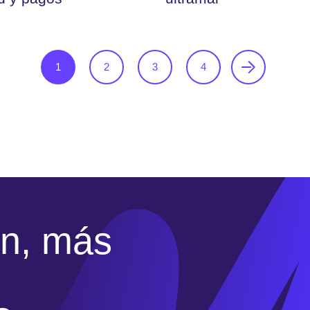
1
2
3
4
n, más