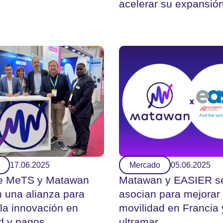
acelerar su expansió
17.06.2025
Mercado
05.06.2025
ne MeTS y Matawan
Matawan y EASIER s
 una alianza para
asocian para mejorar 
 la innovación en
movilidad en Francia 
d y pagos
ultramar