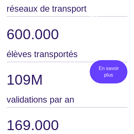
simplifio
réseaux de transport
la
mobilité,
600.000
et plus
encore
élèves transportés
En savoir
109M
plus
validations par an
169.000