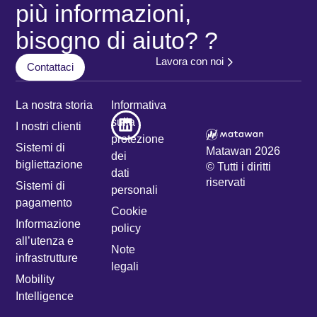
più informazioni,
bisogno di aiuto? ?
Lavora con noi
Contattaci
La nostra storia
Informativa
sulla
I nostri clienti
protezione
Sistemi di
Matawan 2026
dei
bigliettazione
© Tutti i diritti
dati
riservati
Sistemi di
personali
pagamento
Cookie
Informazione
policy
all’utenza e
Note
infrastrutture
legali
Mobility
Intelligence