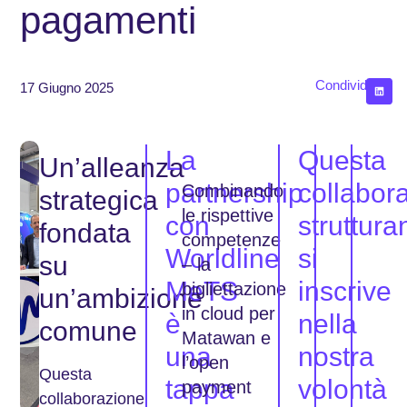
pagamenti
Condividere
17 Giugno 2025
La
Questa
Un’alleanza
partnership
collabor
Combinando
strategica
le rispettive
con
struttura
fondata
competenze
Worldline
si
su
– la
MeTS
inscrive
bigliettazione
un’ambizione
in cloud per
è
nella
comune
Matawan e
una
nostra
l’open
Questa
tappa
volontà
payment
collaborazione