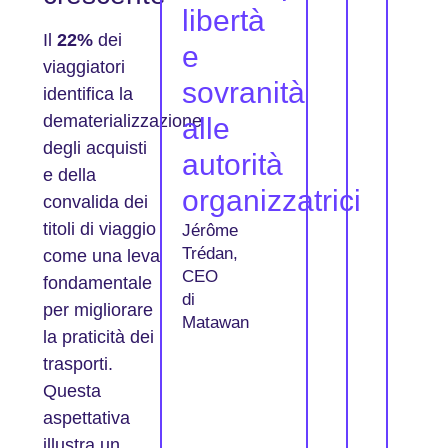
libertà
Il
22%
dei
e
viaggiatori
sovranità
identifica la
dematerializzazione
alle
degli acquisti
autorità
e della
organizzatrici
convalida dei
titoli di viaggio
Jérôme
Trédan,
come una leva
CEO
fondamentale
di
per migliorare
Matawan
la praticità dei
trasporti.
Questa
aspettativa
illustra un