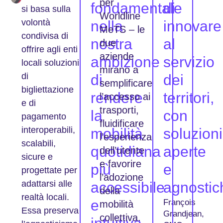
per
fondamentale
di
si basa sulla
Worldline
volontà
nella
innovare
MeTS – le
condivisa di
nostra
al
due
offrire agli enti
aziende
ambizione
servizio
locali soluzioni
mirano a
di
di
dei
semplificare
bigliettazione
rendere
territori,
l’accesso ai
e di
trasporti,
la
con
pagamento
fluidificare
interoperabili,
mobilità
soluzioni
l’esperienza
scalabili,
quotidiana
aperte
dell’utente
sicure e
e favorire
più
e
progettate per
l’adozione
adattarsi alle
accessibile
agnostic
della
realtà locali.
e
François
mobilità
Essa preserva
Grandjean,
collettiva.