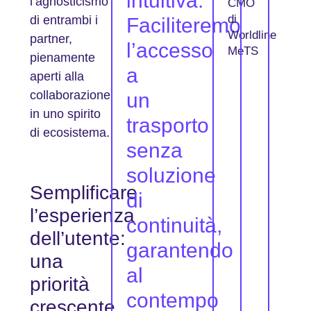
intuitiva.
l’agnosticismo
CMO
di
di entrambi i
Faciliteremo
Worldline
partner,
l’accesso
MeTS
pienamente
a
aperti alla
collaborazione
un
in uno spirito
trasporto
di ecosistema.
senza
soluzione
Semplificare
di
l’esperienza
continuità,
dell’utente:
garantendo
una
al
priorità
contempo
crescente